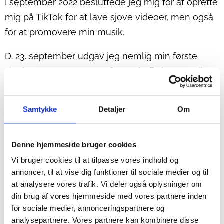
I september 2022 besluttede jeg mig for at oprette
mig på TikTok for at lave sjove videoer, men også
for at promovere min musik.
D. 23. september udgav jeg nemlig min første
single:
REISS – Kanta
og for at skaffe lyttere, gik
jeg i gang med at lave sketches, hvor mit nummer
var en del af dem.
Samtykke
Detaljer
Om
Den første video fik hurtigt 2 mio. visninger, og
derfra gik det hurtigt. Efterfølgende kom der er et
Denne hjemmeside bruger cookies
par virale videoer, der pt. har omkring 10. mio.
Vi bruger cookies til at tilpasse vores indhold og
visninger hver.
annoncer, til at vise dig funktioner til sociale medier og til
at analysere vores trafik. Vi deler også oplysninger om
Den mest populære foregår på en brandstation,
din brug af vores hjemmeside med vores partnere inden
hvor jeg har en vigtig rolle i hverdagen. Jeg vil
for sociale medier, annonceringspartnere og
analysepartnere. Vores partnere kan kombinere disse