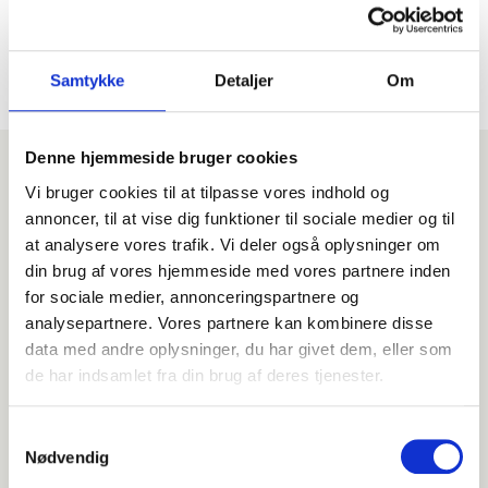
Google (36)
★
★
★
★
★
Samtykke
Detaljer
Om
Denne hjemmeside bruger cookies
Vi bruger cookies til at tilpasse vores indhold og
SEND EN FORESPØRGSEL I DAG
annoncer, til at vise dig funktioner til sociale medier og til
at analysere vores trafik. Vi deler også oplysninger om
Få et tilbud på showet
din brug af vores hjemmeside med vores partnere inden
for sociale medier, annonceringspartnere og
analysepartnere. Vores partnere kan kombinere disse
data med andre oplysninger, du har givet dem, eller som
de har indsamlet fra din brug af deres tjenester.
Samtykkevalg
Nødvendig