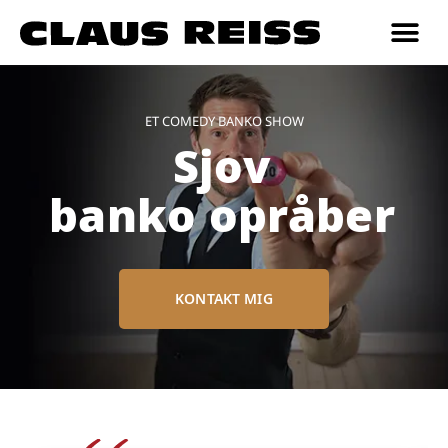
Kontakt mig
Om Claus
ET COMEDY BANKO SHOW
Sjov
banko opråber
KONTAKT MIG