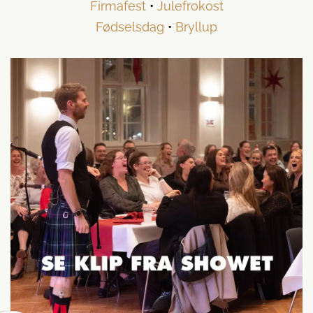
Firmafest
•
Julefrokost
Fødselsdag
•
Bryllup