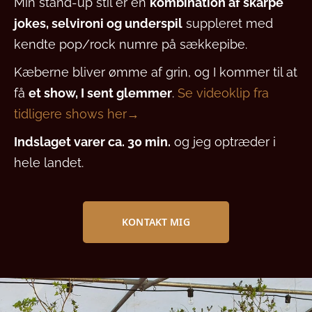
Min stand-up stil er en
kombination af skarpe
jokes, selvironi og underspil
suppleret med
kendte pop/rock numre på sækkepibe.
Kæberne bliver ømme af grin, og I kommer til at
få
et show, I sent glemmer
.
Se videoklip fra
tidligere shows her→
Indslaget varer ca. 30 min.
og jeg optræder i
hele landet.
KONTAKT MIG