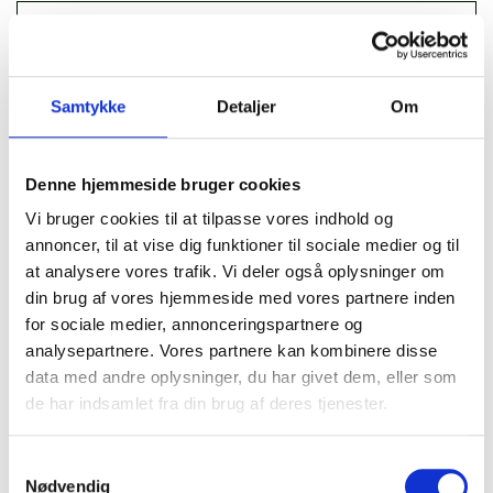
Samtykke
Detaljer
Om
Konfirmation
Få et show, som både lillebror, konfirmand og
Denne hjemmeside bruger cookies
bedstemor vil grine højlydt af.
Vi bruger cookies til at tilpasse vores indhold og
annoncer, til at vise dig funktioner til sociale medier og til
at analysere vores trafik. Vi deler også oplysninger om
din brug af vores hjemmeside med vores partnere inden
for sociale medier, annonceringspartnere og
analysepartnere. Vores partnere kan kombinere disse
Bryllup
data med andre oplysninger, du har givet dem, eller som
de har indsamlet fra din brug af deres tjenester.
Gaven som ingen kan overgå. En unik og hylesjov
overraskelse til brudepar og gæster.
Samtykkevalg
Nødvendig