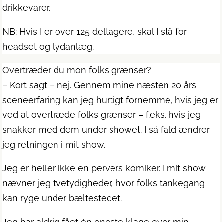
drikkevarer.
NB: Hvis I er over 125 deltagere, skal I stå for
headset og lydanlæg.
Overtræder du mon folks grænser?
– Kort sagt – nej. Gennem mine næsten 20 års
sceneerfaring kan jeg hurtigt fornemme, hvis jeg er
ved at overtræde folks grænser – f.eks. hvis jeg
snakker med dem under showet. I så fald ændrer
jeg retningen i mit show.
Jeg er heller ikke en pervers komiker. I mit show
nævner jeg tvetydigheder, hvor folks tankegang
kan ryge under bæltestedet.
Jeg har aldrig fået én eneste klage over min