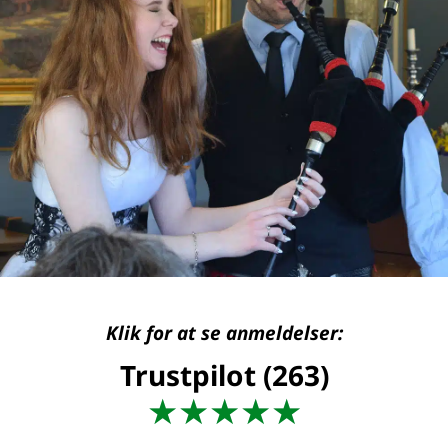
Klik for at se anmeldelser:
Trustpilot (263)
★
★
★
★
★